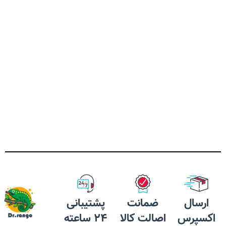
غذ
غذ
کن
تش
لو
خا
با
ظر
ارسال
ضمانت
پشتیبانی
ظر
اکسپرس
اصالت کالا
24 ساعته
شی