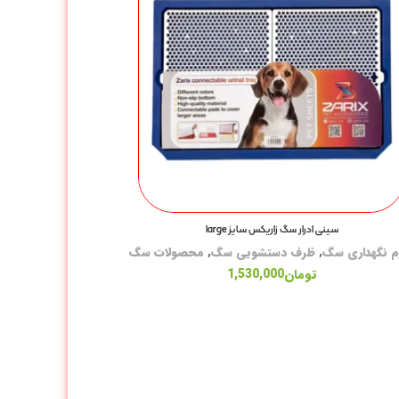
سینی ادرار سگ زاریکس سایز large
زم نگهداری سگ
,
ظرف دستشویی سگ
,
محصولات سگ
تومان
1,530,000