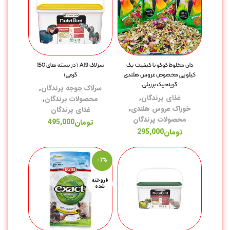
غذ
دان مخلوط کوکو با کیفیت یک
سرلاک A19 (در بسته های 150
غذ
کیلویی مخصوص عروس هلندی
گرمی)
گرینچیک برزیلی
سرلاک جوجه پرندگان
,
کن
غذای پرندگان
,
محصولات پرندگان
,
خوراک عروس هلندی
,
غذای پرندگان
تش
محصولات پرندگان
تومان
495,000
تومان
295,000
لو
خا
-7%
با
فروخته
شده
ظر
ظر
شی