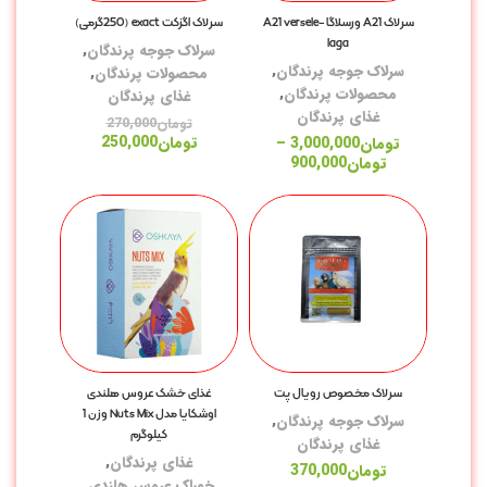
سرلاک A21 ورسلاگا A21 versele-
سرلاک اگزکت exact (250گرمی)
قل
laga
سرلاک جوجه پرندگان
,
لو
سرلاک جوجه پرندگان
,
محصولات پرندگان
,
محصولات پرندگان
,
غذای پرندگان
غذای پرندگان
تومان
270,000
آر
تومان
250,000
تومان
3,000,000
–
تومان
900,000
شا
دس
بر
نا
کر
سل
سرلاک مخصوص رویال پت
غذای خشک عروس هلندی
اس
اوشکایا مدل Nuts Mix وزن 1
سرلاک جوجه پرندگان
,
کیلوگرم
غذای پرندگان
مک
غذای پرندگان
,
تومان
370,000
خوراک عروس هلندی
,