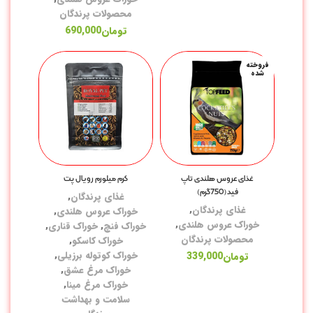
محصولات پرندگان
تومان
690,000
غذ
سر
فروخته
شده
خو
خو
خو
خو
غذای عروس هلندی تاپ
کرم میلورم رویال پت
خو
فید(750گرم)
غذای پرندگان
,
خو
غذای پرندگان
,
خوراک عروس هلندی
,
خوراک عروس هلندی
,
خوراک فنچ
,
خوراک قناری
,
خو
محصولات پرندگان
خوراک کاسکو
,
خوراک کوتوله برزیلی
,
تومان
339,000
سل
خوراک مرغ عشق
,
خوراک مرغ مینا
,
مک
سلامت و بهداشت