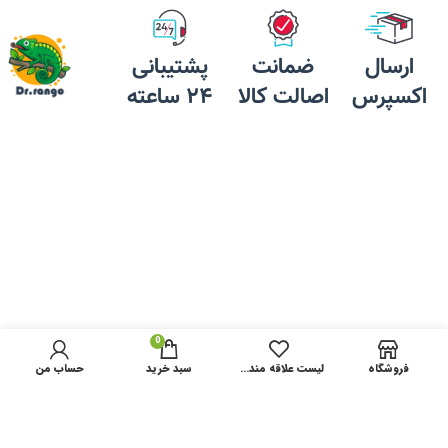
قل
ارسال
ضمانت
پشتیبانی
لو
اکسپرس
اصالت کالا
24 ساعته
آر
شا
دس
بر
نا
کر
سل
0
فروشگاه
لیست علاقه مندی ها
سبد خرید
حساب من
اس
مک