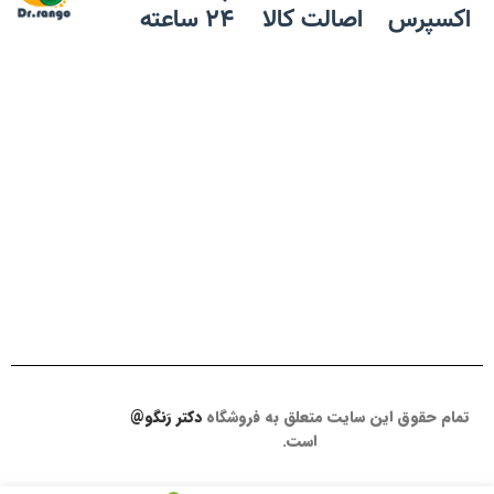
اکسپرس
اصالت کالا
24 ساعته
لو
قف
ظر
پو
ظر
مش
تمام حقوق این سایت متعلق به فروشگاه
دکتر رَنگو@
است.