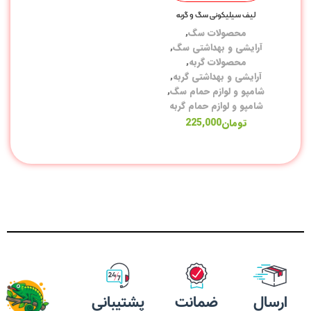
لیف سیلیکونی سگ و گربه
لو
محصولات سگ
,
قف
آرایشی و بهداشتی سگ
,
محصولات گربه
,
ظر
آرایشی و بهداشتی گربه
,
لو
شامپو و لوازم حمام سگ
,
شامپو و لوازم حمام گربه
تومان
225,000
لو
غذ
خو
خو
خو
سل
ارسال
ضمانت
پشتیبانی
مک