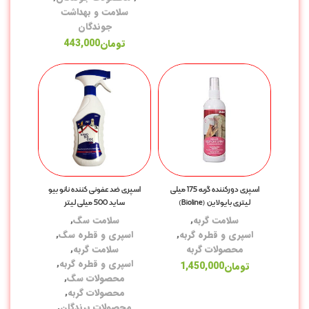
سلامت و بهداشت
جوندگان
تومان
443,000
غذ
غذ
کن
تش
لو
اسپری دورکننده گربه 175 میلی
اسپری ضد عفونی کننده نانو بیو
لیتری بایولاین (Bioline)
ساید 500 میلی لیتر
خا
سلامت گربه
,
سلامت سگ
,
با
اسپری و قطره گربه
,
اسپری و قطره سگ
,
محصولات گربه
سلامت گربه
,
ظر
اسپری و قطره گربه
,
تومان
1,450,000
محصولات سگ
,
ظر
محصولات گربه
,
شی
محصولات پرندگان
,