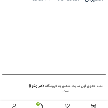
غذ
سر
خو
خو
خو
خو
خو
خو
خو
تمام حقوق این سایت متعلق به فروشگاه
دکتر رَنگو@
است.
سل
مک
0