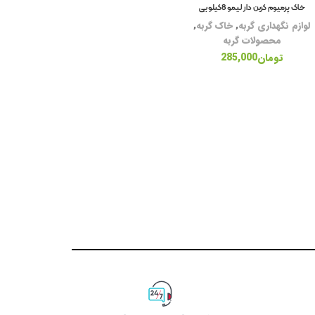
خاک پرمیوم کربن دار لیمو 8کیلویی
قل
لوازم نگهداری گربه
,
خاک گربه
,
محصولات گربه
لو
تومان
285,000
آر
شا
دس
بر
نا
کر
سل
اس
مک