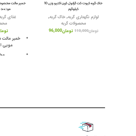
خاک گربه کیوت کت گرانول کربن اکتیو وزن 10
خمیر مالت مخصوص گ
کیلوگرم
مو(۱۰۰ گرمی) برند سانال
لوازم نگهداری گربه
,
خاک گربه
,
غذای گربه
محصولات گربه
محصو
تومان
96,000
توما
تومان
110,000
خمیر مالت د
مویی از
مخ
خوش 
حاوی
حفظ سلام
وزن: 