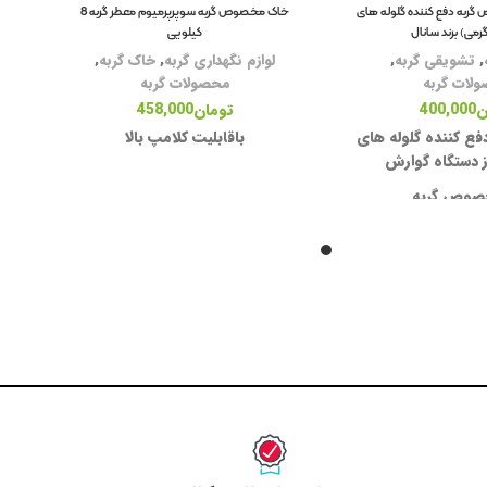
ربه دفع کننده گلوله های
خاک مخصوص گربه سوپرپرمیوم معطر گربه 8
کیلویی
,
تشویقی گربه
,
لوازم نگهداری گربه
,
خاک گربه
,
لات گربه
محصولات گربه
ن
400,000
تومان
458,000
فع کننده گلوله های
باقابلیت کلامپ بالا
 دستگاه گوارش
صوص گربه
طعم و لذیذ
 ویتامین E
ت پوست و موها
۱۰۰ گرم