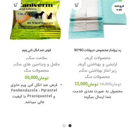
فروخته
قل
شده
لو
آر
شا
پد زیرانداز مخصوص حیوانات 60*90
قرص ضد انگل کنی ورم
دس
محصولات گربه
,
سلامت سگ
,
آرایشی و بهداشتی گربه
,
مکمل و ویتامین های سگ
,
بر
زیر انداز بهداشتی سگ
,
محصولات سگ
نا
محصولات سگ
تومان
30,000
تومان
13,000
تومان
15,000
قرص ضد انگل
کنی ورم
حاوی
کر
Fenbendazole ، Pyrantel
غ
محصول به صورت عددی خدمت
و Praziquantel
با کیفیت
س
شما ارسال میگردد
عالی میباشد.
ب
سل
اس
مک