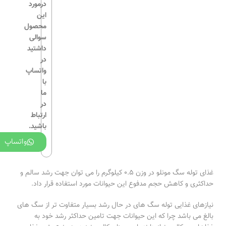
درمورد
این
محصول
لو
سوالی
قف
داشتید
در
ظر
واتساپ
پو
با
ما
ظر
در
ارتباط
باشید.
واتساپ
مش
غذای توله سگ مونلو در وزن 0.5 کیلوگرم را می توان جهت رشد سالم و
حداکثری و کاهش حجم مدفوع این حیوانات مورد استفاده قرار داد.
نیازهای غذایی توله سگ های در حال رشد بسیار متفاوت تر از سگ های
بالغ می باشد چرا که این حیوانات جهت تامین حداکثر رشد خود به