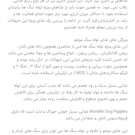
غذاهای پر کالری نیاز دارند. این میزان کالری نیز در هر نوع رژیم غذایی
یافت نمی شود. به همین جهت باید از غذاهای ویژه توله سگ ها برایشان
استفاده نمود تا حداکثر میزان انرژی مورد نیاز جهت انجام فعالیت ها و
رشد در اختیارشان قرار گیرد. در ادامه با بررسی یک غذای ویژه این حیوانات
از برند برزیلی مونلو همراه شما هستیم.
ویژگی های غذای توله سگ مونلو
این غذای ویژه توله سگ ها غنی از عناصری همچون دانه های کتان ،
روغن آفتابگردان ، روغن زیتون ، انواع ویتامین ها و مواد معدنی می باشد
که تامین کننده کلیه نیازهای غذایی این حیوانات در حال رشد بوده و
همچنین جهت زیبایی و سلامت پوست و موی آنها از امگا ۳ ، امگا ۶ و
الیگو ساکاریدهای مانان ( MOS ) در ترکیبش استفاده شده است.
غذایی بسیار سبک و زود هضم می باشد که جذب آسانی برای این توله
سگ ها داشته و مواد اولیه به کار رفته در ترکیبش همگی برای کاهش
حجم و بوی نامبوع مدفوع و افزایش سلامت روده موثر می باشد.
Monello Dog Puppies غذایی بسیار خوش خوراک و لذیذ است که دارای
فرمولاسیونی کامل و متعادل می باشد.
این غذای مونلو را علاوه بر توله سگ ها می توان برای سگ های باردار و