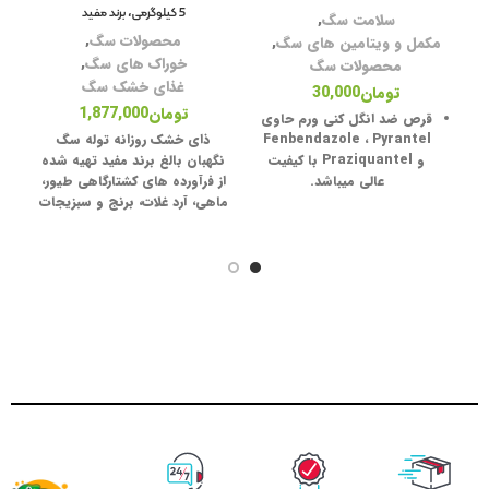
5 کیلوگرمی، برند مفید
سلامت سگ
,
محصولات سگ
,
خ
مکمل و ویتامین های سگ
,
خوراک های سگ
,
محصولات سگ
غذای خشک سگ
تومان
30,000
تومان
1,877,000
قرص ضد انگل
کنی ورم
حاوی
ر
Fenbendazole ، Pyrantel
ذای خشک روزانه توله سگ
و Praziquantel
با کیفیت
نگهبان بالغ برند مفید تهیه شده
عالی میباشد.
از فرآورده های کشتارگاهی طیور،
ماهی، آرد غلات، برنج و سبزیجات
معطر می باشد که سلامت حیوان
را کاملا تضمین می کند. این
محصول یک خوراك کامل بوده و
می تواند تمامی نیازهاي حیوان
س
را تامین کند، همچنین استفاده از
این غذا به درمان و رفع برخی از
مشکلات استخوانی نظیر پوکی
استخوان، راشیتیسم یا نرمی
استخوان کمک کرده و از
م
پوسیدگی و آسیب های مفصلی
جلوگیری می کند . این غذا سرشار
س
از مواد غضروف ساز و سولفات
کندروئتین است. از این رو براي