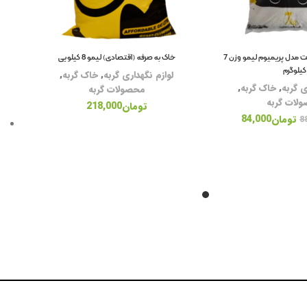
خاک بستر گربه ژوانیت مدل پریمیوم لیمو وزن 7
خاک به صرفه (اقتصادی) لیمو 8 کیلویی
کیلوگرم
لوازم نگهداری گربه
,
خاک گربه
,
ی گربه
,
خاک گربه
,
محصولات گربه
لات گربه
تومان
218,000
تومان
84,000
8