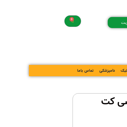
یت
تیک
دامپزشکی
تماس باما
سی کت