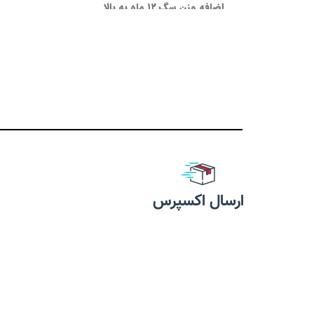
اضافه وزن سگ ۱۲ ماه به بالا
24 درصد پروتئین
وجود ال كارنتين جهت كنترل وزن
قابل
فيبر طبيعي جهت بهبود عملكرد
تقویت
سيستم گوارش
پوست و 
اسيدهاي چرب امگا ۳ و ۶ جهت
پشتیبانی از 
حفظ كيفيت و شفافيت پوست
آنتي اكسيدان جهت ارتقاي سطح
روغ
ايمني بدن
غنی از ویتا
پروتئين ها با قابليت هضم و
جذب بالا
محصول
ارسال اکسپرس
حاوی ويتامين ها و مواد معدني ،
پروبيوتيک و پري بيوتيک
حفظ سلامت مفاصل ، قدرت
عضلات ، استحكام استخوان ها و
دندان ها