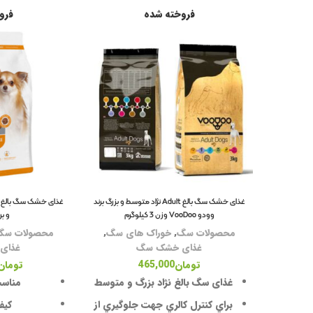
فروخته شده
فرو
غذای خشک سگ بالغ Adult نژاد متوسط و بزرگ برند
غذای خشک سگ بالغ ن
وودو VooDoo وزن 3 کیلوگرم
و برنج 1
محصولات سگ
,
خوراک های سگ
,
محصولات سگ
غذای خشک سگ
غذای
تومان
465,000
تومان
غذای سگ بالغ نژاد بزرگ و متوسط
مناسب
براي كنترل كالري جهت جلوگيري از
کیف