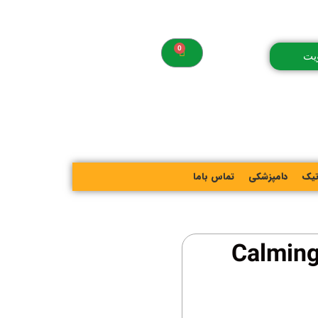
یت
تیک
دامپزشکی
تماس باما
رص مکمل آرامبخش ادواکر Calming