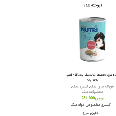
فروخته شده
غذ
غذ
کن
تش
لو
کنسرو مرغ، مخصوص توله سگ، پته، 425 گرمی،
خا
نوتری پت
خوراک های سگ
,
کنسرو سگ
,
با
محصولات سگ
ظر
تومان
231,000
کنسرو مخصوص توله سگ
ظر
حاوی مرغ
شی