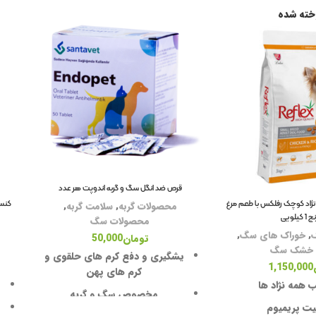
خته شده
قرص ضد انگل سگ و گربه اندوپت هر عدد
ژاد کوچک رفلکس با طعم مرغ
محصولات گربه
,
سلامت گربه
,
 کیلویی
محصولات سگ
,
خوراک های سگ
,
تومان
50,000
 خشک سگ
یشگیری و دفع کرم های حلقوی و
1,150,000
کرم های پهن
 همه نژاد ها
مخصوص سگ و گربه
یت پریمیوم