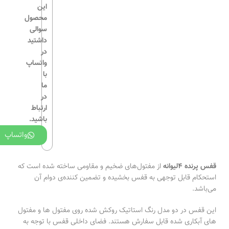
این
محصول
غذ
سوالی
داشتید
سر
در
واتساپ
خو
با
خو
ما
در
خو
ارتباط
خو
باشید.
خو
واتساپ
خو
قفس پرنده 4لیوانه
از مفتول‌های ضخیم و مقاومی ساخته شده است که
خو
استحکام قابل توجهی به قفس بخشیده و تضمین کننده‌ی دوام آن
می‌باشد.
سل
این قفس در دو مدل رنگ استاتیک روکش شده روی مفتول ها و مفتول
مک
های آبکاری شده قابل سفارش هستند. فضای داخلی قفس با توجه به