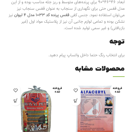
ابعاد 46*46*90 برای پرنده‌های متوسط و ریز جثه مناسب بوده و از این
لو
مدل قفس حتی برای نگهداری از سنجاب به عنوان قفس سنجاب نیز
می‌توان استفاده نمود. جنس کفی
قفس پرنده کد 1033 مدل 4 لیوان
نیز
قف
نشکن بوده و تمامی لوازم جانبی آن نیز از پلاستیک مواد اول (غیر
ظر
بازیافتی) و غیر سمی تولید شده است.
لو
توجه
لو
برای انتخاب رنگ حتما داخل واتساپ پیام دهید.
محصولات مشابه
غذ
خو
فروخته
فروخته
شده
شده
خو
خو
سل
مک