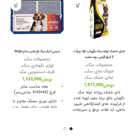
لو
قف
ظر
لو
غذای خشک توله سگ نگهبان(نژاد بزرگ)،
سینی ادرار سگ زاریکس سایز large
لو
5 کیلوگرمی، برند مفید
محصولات سگ
,
محصولات سگ
,
لوازم نگهداری سگ
,
خوراک های سگ
,
ظرف دستشویی سگ
غذ
غذای خشک سگ
تومان
1,530,000
تومان
1,877,000
بعاد مناسب سایز
خو
ذای خشک روزانه توله سگ
لارج
(66×45×3 سانتی‌متر)
خو
نگهبان بالغ برند مفید تهیه شده
م
دارای توری مشبّک مقاوم با
از فرآورده های کشتارگاهی طیور،
پایه‌ تقویتی
برای تحمل وزن
خو
ماهی، آرد غلات، برنج و سبزیجات
پت
معطر می باشد که سلامت حیوان
را کاملا تضمین می کند. این
ترمز نگهدارنده زیر سینی
برای
سل
محصول یک خوراك کامل بوده و
جلوگیری از لغزش روی
می تواند تمامی نیازهاي حیوان
سرامیک یا پارکت
مک