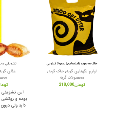
خاک به صرفه (اقتصادی) لیمو 8 کیلویی
تشویقی دریمز
لوازم نگهداری گربه
,
خاک گربه
,
غذای گربه
محصولات گربه
محصو
تومان
218,000
توما
این تشویقی 
بوده و روکشی 
دارد ولی درون 
وجود دارد که
هستند ، کالری 
بوده و دارای و
می باشد که نو