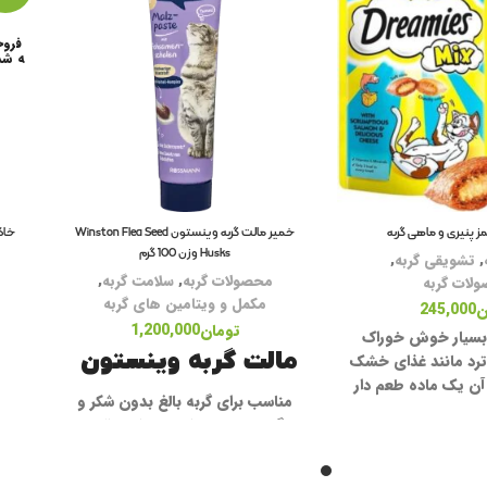
فروخ
ه شد
 پنیری و ماهی گربه
خمیر مالت گربه وینستون Winston Flea Seed
Husks وزن 100 گرم
,
تشویقی گربه
,
محصولات گربه
,
سلامت گربه
,
لات گربه
مکمل و ویتامین های گربه
ن
245,000
تومان
1,200,000
بسیار خوش خوراک
مالت گربه وینستون
ترد مانند غذای خشک
آن یک ماده طعم دار
مناسب برای گربه‌ بالغ بدون شکر و
 گربه ها عاشق آن
رنگ مصنوعی حاوی عصاره مالت و
این محصول بسیار کم
ویتامین حاوی ویتامینA و D3 و B
یتامین و مینرال ها
و E پیشگیری و دفع گلوله های مویی
عی تقویتی نیز برای