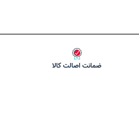
محصولی از شرکت Winston آلمان
وب میشود. مخصوص
 کمک به کاهش جرم و
های دندانی
ضمانت اصالت کالا