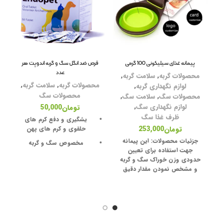
قل
لو
آر
پیمانه غذای سیلیکونی 100 گرمی
قرص ضد انگل سگ و گربه اندوپت هر
عدد
شا
محصولات گربه
,
سلامت گربه
,
محصولات گربه
,
سلامت گربه
,
لوازم نگهداری گربه
,
دس
محصولات سگ
محصولات سگ
,
سلامت سگ
,
لوازم نگهداری سگ
,
تومان
50,000
بر
ظرف غذا سگ
یشگیری و دفع کرم های
نا
تومان
253,000
حلقوی و کرم های پهن
کر
جزئیات محصولات:
این پیمانه
مخصوص سگ و گربه
جهت استفاده برای تعیین
دفع و پیشگیری انگل گربه و
حدودی وزن خوراک سگ و گربه
سگ
سل
و مشخص نمودن مقدار دقیق
خوراک مورد استفاده روزانه جهت
میزان مصرف: برای هر ۱۰
اس
سلامتی بیشتر پت های عزیز
کیلوگرم وزن ۱ عدد
شمااست در همین حین دارای
مک
گیره جهت کیپ کردن درب خوراک
موارد منع مصرف:
های مورد استفاده است.
در حیوانات ضعیف و ناتوان