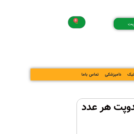
یت
تیک
دامپزشکی
تماس باما
وپت هر عدد