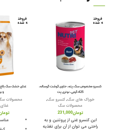
فروخت
فروخت
ه شده
ه شده
کنسرو مخصوص سگ،پته، حاوی گوشت گوساله،
غذای خشک سگ بالغ ن
425 گرمی، نوتری پت
و برنج 1
خوراک های سگ
,
کنسرو سگ
,
محصولات سگ
محصولات سگ
غذای
تومان
231,000
تومان
این کنسرو غنی از پروتئین و به
مناسب
راحتی می توان از آن برای تغذیه
کیف