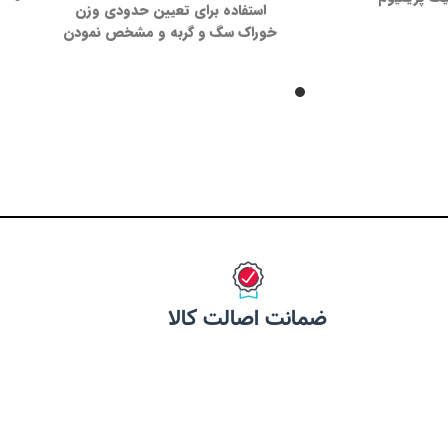
استفاده برای تعیین حدودی وزن
خوراک سگ و گربه و مشخص نمودن
مقدار دقیق خوراک مورد استفاده
یت هضم بالا
روزانه جهت سلامتی بیشتر پت های
 سیستم ایمنی
عزیز شمااست در همین حین دارای
گیره جهت کیپ کردن درب خوراک
مو سالم و براق
های مورد استفاده است.
بهداشت مجاری ادراری
غنی شده با امگا 3 و امگا 6 از
ن بذر کتان
مین ها و مواد معدنی
 کشور ترکیه
ضمانت اصالت کالا