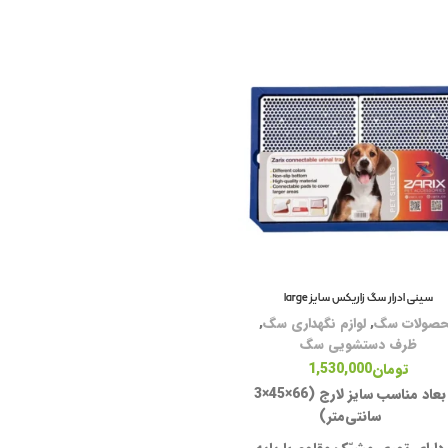
غذ
غذ
کن
تش
لو
سینی ادرار سگ زاریکس سایز large
خا
صولات سگ
,
لوازم نگهداری سگ
,
با
ظرف دستشویی سگ
تومان
1,530,000
ظر
بعاد مناسب سایز لارج
(66×45×3
ظر
سانتی‌متر)
شی