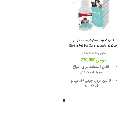
لو
قف
ظر
قطره تمیزکننده گوش سگ، گربه و
پو
خرگوش بایولاین Bioline Pet Ear Care
بدون دسته‌بندی
ظر
تومان
770,000
قابل استفاده برای انواع
حیوانات خانگی
از بین بردن چربی اضافی و
مش
آلودگی ها
پیشگیری از بروز عفونت
کامل ایمن و بدون ایجاد
حساسیت
دارای فرمولاسیون بسیار حرفه
ای