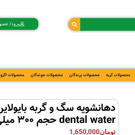
ورود/ عضو
محصولات گربه
محصولات پرندگان
محصولات جوندگان
محصولات اگزو
دهانشویه سگ و گربه بایولای
dental water حجم 300 میلی لیتر
تومان
1,650,000