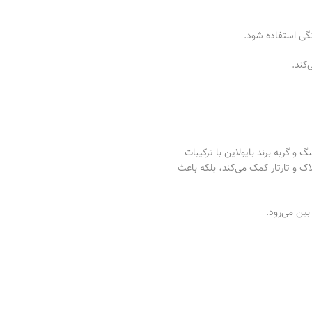
قل
نگی استفاده شود.
لو
آر
شا
دس
بر
 گربه برند بایولاین با ترکیبات
ک و تارتار کمک می‌کند، بلکه باعث
نا
کر
بین می‌رود.
سل
اس
مک