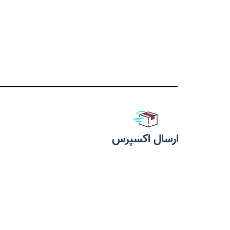
مناسب دو
پرزگیر لباس مناسب موی گربه و
کا
سگ
حاوی پ
کیفیت عالی
حفظ سلامت 
يك رول با دسته
و ا
مدل چرخشی
بدون طع
برش مورب
ن
دارای 72 برگ
درب آس
وزن: 5
ارسال اکسپرس
مخصول شرکت