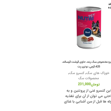
ت
ه
غذ
سر
خو
خو
خو
خو
و مخصوص سگ،پته، حاوی گوشت گوساله،
خو
425 گرمی، نوتری پت
خو
خوراک های سگ
,
کنسرو سگ
,
محصولات سگ
خو
تومان
231,000
ین کنسرو غنی از پروتئین و به
سل
احتی می توان از آن برای تغذیه
له ها قبل از سن آشنایی با غذای
مک
 استفاده کرد. منابع مواد اولیه