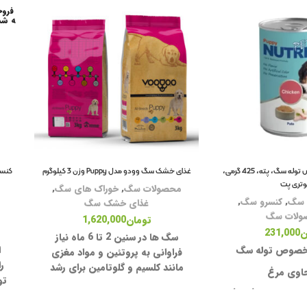
فروخ
ه شد
کنسرو مرغ، مخصوص توله سگ، پته، 425 گرمی،
غذای خشک سگ وودو مدل Puppy وزن 3 کیلوگرم
کنسر
وتری پت
محصولات سگ
,
خوراک های سگ
,
 سگ
,
کنسرو سگ
,
غذای خشک سگ
ولات سگ
تومان
1,620,000
ن
231,000
سگ ها در سنین 2 تا 6 ماه نیاز
خصوص توله سگ
ا
فراوانی به پروتئین و مواد مغزی
ر
مانند کلسیم و گلوتامین برای رشد
اوی مرغ
تو
عضلانی و ذهنی نیاز دارند همچنین
واخت شده (پاته)
خشک
سگ های پاپی معمولا در این سن