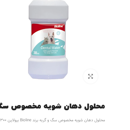
برای بزرگنمایی کلیک کنید
محلول دهان شویه مخصوص سگ و گربه برند ioline
محلول دهان شویه مخصوص سگ و گربه برند Bioline بيولاين 300 میلی! در ادامه به معرفی این محصول می‌پردازیم.