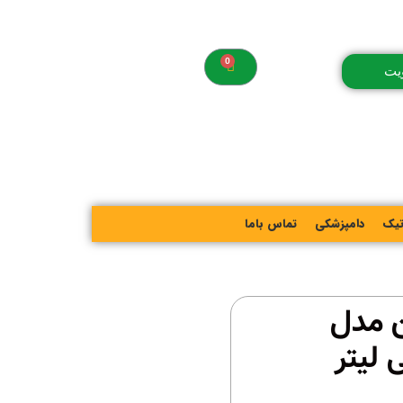
یت
تیک
دامپزشکی
تماس باما
ن مدل