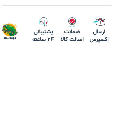
برش مورب
استفاده نشود.
دارای 72 برگ
بسته بندی بلیستر 10 عددی
و یا تک عددی
مقدار مصرف به ازای هر 10
کیلوگرم 1 عدد خورانده شود
ارسال
ضمانت
پشتیبانی
مصرف معمولا هر ۳ ماه با
اکسپرس
اصالت کالا
24 ساعته
توجه به وزن حیوان و طبق
دستور دامپزشک می‌باشد.
محصول کشور : آمریکا