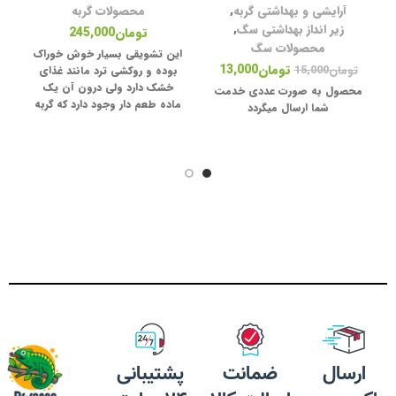
آرایشی و بهداشتی گربه
,
محصولات گربه
زیر انداز بهداشتی سگ
,
تومان
245,000
محصولات سگ
لو
این تشویقی بسیار خوش خوراک
تومان
13,000
تومان
15,000
بوده و روکشی ترد مانند غذای
قف
خشک دارد ولی درون آن یک
محصول به صورت عددی خدمت
ماده طعم دار وجود دارد که گربه
شما ارسال میگردد
ظر
ها عاشق آن هستند ، کالری این
محصول بسیار کم بوده و دارای
پو
ویتامین و مینرال ها می باشد که
ظر
نوعی تقویتی نیز برای گربه شما
محسوب میشود. مخصوص
گربه‌های بالغ کمک به کاهش
جرم و پلاک های دندانی
مش
ارسال
ضمانت
پشتیبانی