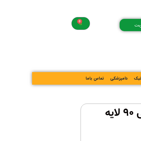
یت
تیک
دامپزشکی
تماس باما
یدک رول پرزگیر صادراتی مبلی 90 لایه