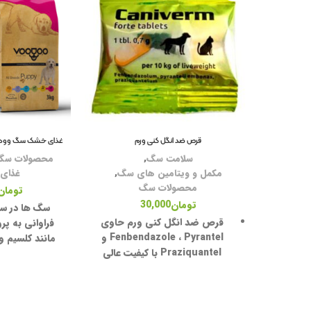
قرص ضد انگل کنی ورم
غذای خشک سگ وودو مدل Puppy وزن
سلامت سگ
,
محصولات سگ
مکمل و ویتامین های سگ
,
غذای
محصولات سگ
تومان
تومان
30,000
قرص ضد انگل
کنی ورم
حاوی
فراوانی به پر
Fenbendazole ، Pyrantel و
مانند کلسیم و
Praziquantel
با کیفیت عالی
عضلانی و ذهنی
میباشد.
سگ های پاپی 
دارای معده بس
از این جهت با