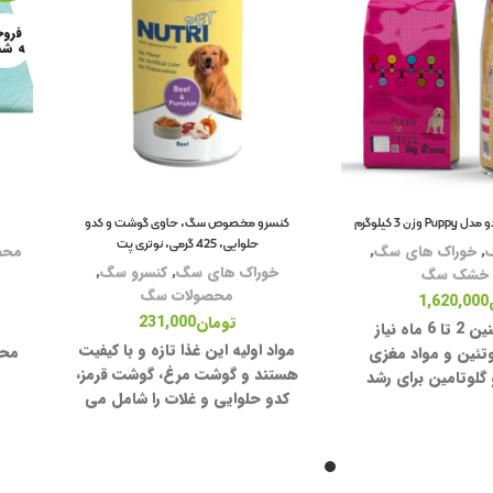
فروخ
ه شد
 3 کیلوگرم
کنسرو مخصوص سگ، حاوی گوشت و کدو
حلوایی، 425 گرمی، نوتری پت
,
خوراک های سگ
,
محص
خوراک های سگ
,
کنسرو سگ
,
 خشک سگ
محصولات سگ
1,620,000
تومان
231,000
سگ ها در سنین 2 تا 6 ماه نیاز
مواد اولیه این غذا تازه و با کیفیت
محص
وتئین و مواد مغزی
هستند و گوشت مرغ، گوشت قرمز،
 گلوتامین برای رشد
کدو حلوایی و غلات را شامل می
 نیاز دارند همچنین
شوند. غذایی مطلوب برای سگ ها
معمولا در این سن
مخصوصاً سگ ها در سن پایین را
یار حساسی می باشد
تامین می کند. فرم فیزیکی این غذا
ید در انتخاب غذای