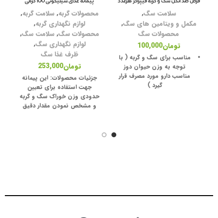
قرص ضد انگل سگ و گربه فیپراکر هرعدد
پیمانه غذای سیلیکونی 100 گرمی
سلامت سگ
,
محصولات گربه
,
سلامت گربه
,
مکمل و ویتامین های سگ
,
لوازم نگهداری گربه
,
لو
محصولات سگ
محصولات سگ
,
سلامت سگ
,
قف
لوازم نگهداری سگ
,
تومان
100,000
ظرف غذا سگ
مناسب برای سگ و گربه ( با
ظر
تومان
253,000
توجه به وزن حیوان دوز
مناسب دارو مورد مصرف قرار
پو
جزئیات محصولات:
این پیمانه
گیرد )
جهت استفاده برای تعیین
د
ظر
حدودی وزن خوراک سگ و گربه
این قرص با خوراک
تجویز
می
و مشخص نمودن مقدار دقیق
شود و یا بصورت مستقیم
خوراک مورد استفاده روزانه جهت
خورانده میشود
سلامتی بیشتر پت های عزیز
ک
پیشگیری و دفع کرم های
شمااست در همین حین دارای
مش
حلقوی و کرم های پهن
گیره جهت کیپ کردن درب خوراک
های مورد استفاده است.
نمی توان برای حیوانات
ضعیف و بیمار، حیوانات با
بیماری های کبد استفاده کرد.
در زمان بارداری و شیردهی
استفاده نشود.
ک
بسته بندی بلیستر 10 عددی