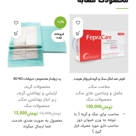
محصولات مشابه
-13%
فروخته
شده
قرص ضد انگل سگ و گربه فیپراکر هرعدد
پد زیرانداز مخصوص حیوانات 60*90
سلامت سگ
,
محصولات گربه
,
مکمل و ویتامین های سگ
,
آرایشی و بهداشتی گربه
,
محصولات سگ
زیر انداز بهداشتی سگ
,
محصولات سگ
تومان
100,000
تومان
13,000
تومان
15,000
مناسب برای سگ و گربه ( با
توجه به وزن حیوان دوز
محصول به صورت عددی خدمت
مناسب دارو مورد مصرف قرار
ف
شما ارسال میگردد
گیرد )