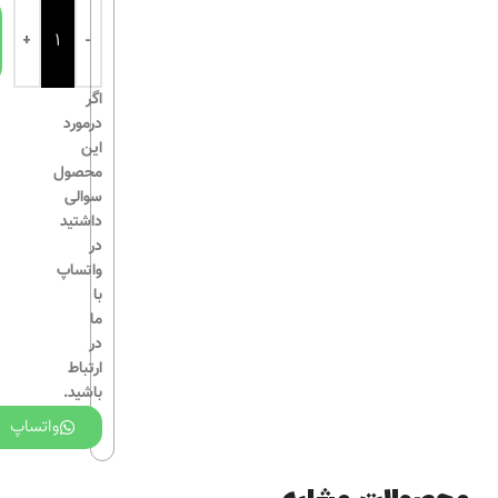
اگر
درمورد
این
محصول
سوالی
داشتید
در
واتساپ
با
ما
در
ارتباط
باشید.
واتساپ